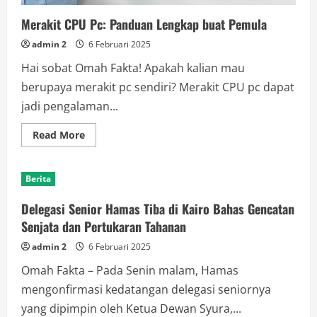
Merakit CPU Pc: Panduan Lengkap buat Pemula
admin 2
6 Februari 2025
Hai sobat Omah Fakta! Apakah kalian mau
berupaya merakit pc sendiri? Merakit CPU pc dapat
jadi pengalaman...
Read
Read More
more
about
Merakit
CPU
Berita
Pc:
Panduan
Lengkap
Delegasi Senior Hamas Tiba di Kairo Bahas Gencatan
buat
Pemula
Senjata dan Pertukaran Tahanan
admin 2
6 Februari 2025
Omah Fakta – Pada Senin malam, Hamas
mengonfirmasi kedatangan delegasi seniornya
yang dipimpin oleh Ketua Dewan Syura,...