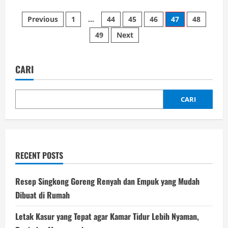
about
Menguasai
Paginasi
Tahapan
Previous
1
…
44
45
46
47
48
Kredit
Mobil
49
Next
pos
dengan
Mudah
CARI
CARI
RECENT POSTS
Resep Singkong Goreng Renyah dan Empuk yang Mudah
Dibuat di Rumah
Letak Kasur yang Tepat agar Kamar Tidur Lebih Nyaman,