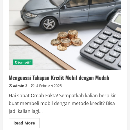
Desak
Investigasi
Menyeluruh
Kasus
Penembakan
di
Malaysia
Otomotif
Menguasai Tahapan Kredit Mobil dengan Mudah
admin 2
4 Februari 2025
Hai sobat Omah Fakta! Sempatkah kalian berpikir
buat membeli mobil dengan metode kredit? Bisa
jadi kalian lagi...
Read
Read More
more