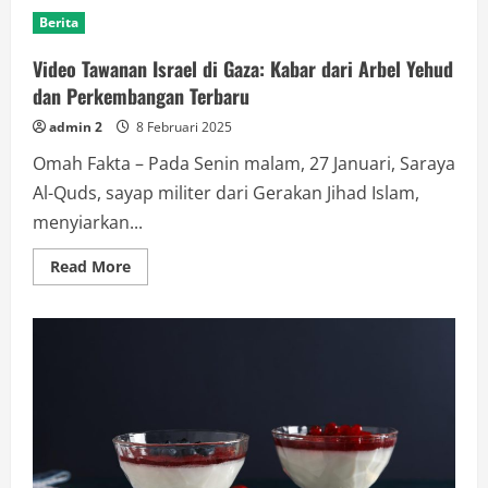
Self
Berita
Laundry:
Kesempatan
Menguntungkan
Video Tawanan Israel di Gaza: Kabar dari Arbel Yehud
di
Tengah
dan Perkembangan Terbaru
Banyak
aktivitas
admin 2
8 Februari 2025
Kota
Omah Fakta – Pada Senin malam, 27 Januari, Saraya
Al-Quds, sayap militer dari Gerakan Jihad Islam,
menyiarkan...
Read
Read More
more
about
Video
Tawanan
Israel
di
Gaza:
Kabar
dari
Arbel
Yehud
dan
Perkembangan
Terbaru