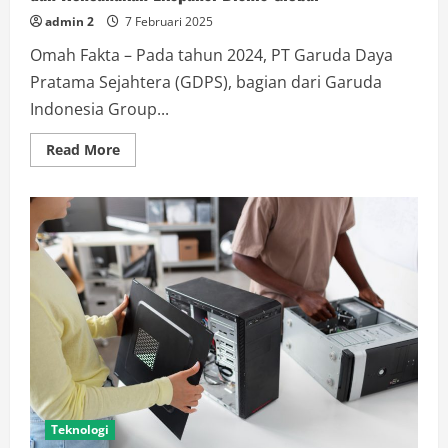
Lembut
admin 2
7 Februari 2025
Omah Fakta – Pada tahun 2024, PT Garuda Daya
Pratama Sejahtera (GDPS), bagian dari Garuda
Indonesia Group...
Read
Read More
more
about
GDPS
Garuda
Indonesia
Capai
Kinerja
Positif
di
2024
dan
Rencanakan
Ekspansi
Bisnis
Global
Teknologi