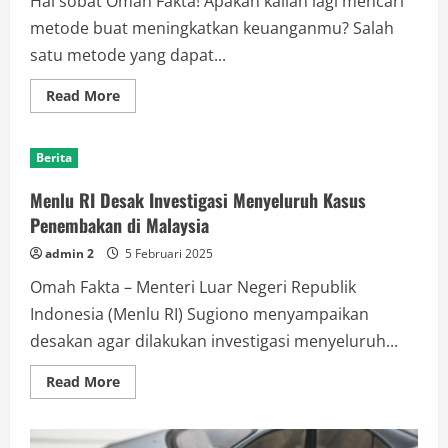
Hai sobat Omah Fakta! Apakah kalian lagi mencari
metode buat meningkatkan keuanganmu? Salah
satu metode yang dapat...
Read
Read More
more
about
Investasi
Properti:
Berita
Kenapa
Ini
Dapat
Menlu RI Desak Investigasi Menyeluruh Kasus
Jadi
Opsi
Penembakan di Malaysia
Pas
buat
admin 2
5 Februari 2025
Masa
Depanmu
Omah Fakta – Menteri Luar Negeri Republik
Indonesia (Menlu RI) Sugiono menyampaikan
desakan agar dilakukan investigasi menyeluruh...
Read
Read More
more
about
Menlu
RI