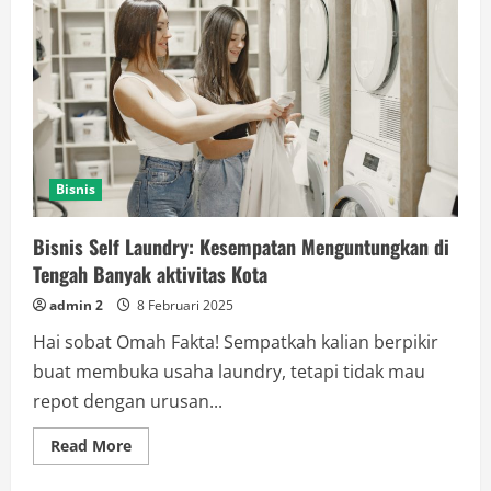
Nusa:
Tantangan
dan
Apresiasi
untuk
Penumpang
Setia
Bisnis
Bisnis Self Laundry: Kesempatan Menguntungkan di
Tengah Banyak aktivitas Kota
admin 2
8 Februari 2025
Hai sobat Omah Fakta! Sempatkah kalian berpikir
buat membuka usaha laundry, tetapi tidak mau
repot dengan urusan...
Read
Read More
more
about
Bisnis