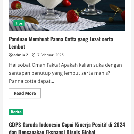
Tips
Panduan Membuat Panna Cotta yang Lezat serta
Lembut
admin 2
7 Februari 2025
Hai sobat Omah Fakta! Apakah kalian suka dengan
santapan penutup yang lembut serta manis?
Panna cotta dapat...
Read
Read More
more
about
Panduan
Membuat
Berita
Panna
Cotta
yang
GDPS Garuda Indonesia Capai Kinerja Positif di 2024
Lezat
serta
dan Rencanakan Ekspansi Bisnis Global