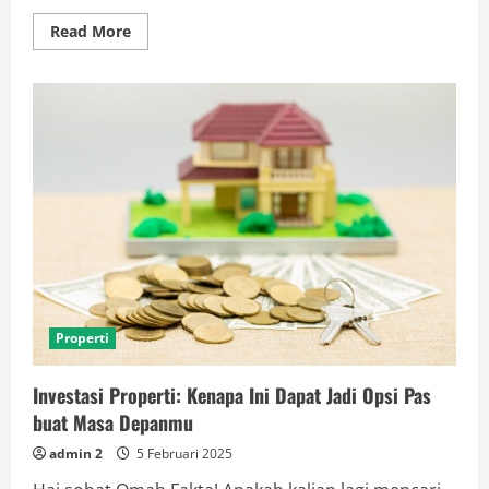
Read
Read More
more
about
Delegasi
Senior
Hamas
Tiba
di
Kairo
Bahas
Gencatan
Senjata
dan
Pertukaran
Tahanan
Properti
Investasi Properti: Kenapa Ini Dapat Jadi Opsi Pas
buat Masa Depanmu
admin 2
5 Februari 2025