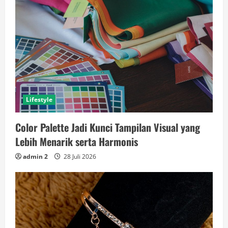
Lifestyle
Color Palette Jadi Kunci Tampilan Visual yang
Lebih Menarik serta Harmonis
admin 2
28 Juli 2026