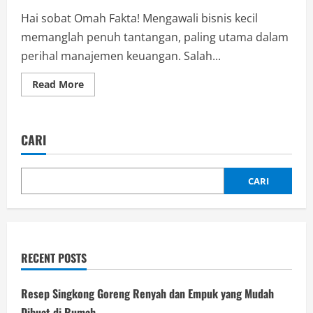
Hai sobat Omah Fakta! Mengawali bisnis kecil
memanglah penuh tantangan, paling utama dalam
perihal manajemen keuangan. Salah...
Read
Read More
more
about
Manajemen
Keuangan
untuk
CARI
Bisnis
Kecil:
Kunci
Sukses
Mengelola
CARI
Uang
dengan
Bijak
RECENT POSTS
Resep Singkong Goreng Renyah dan Empuk yang Mudah
Dibuat di Rumah