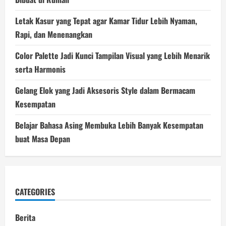
Letak Kasur yang Tepat agar Kamar Tidur Lebih Nyaman,
Rapi, dan Menenangkan
Color Palette Jadi Kunci Tampilan Visual yang Lebih Menarik
serta Harmonis
Gelang Elok yang Jadi Aksesoris Style dalam Bermacam
Kesempatan
Belajar Bahasa Asing Membuka Lebih Banyak Kesempatan
buat Masa Depan
CATEGORIES
Berita