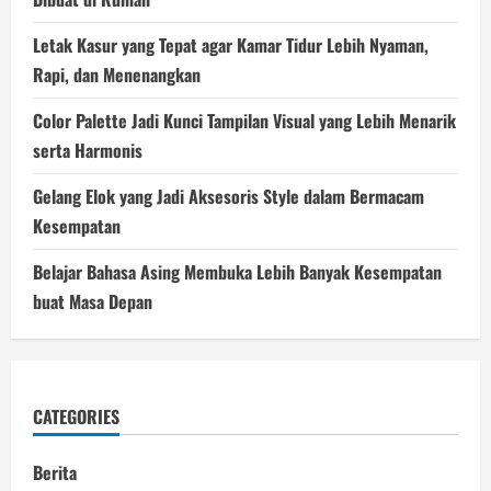
Letak Kasur yang Tepat agar Kamar Tidur Lebih Nyaman,
Rapi, dan Menenangkan
Color Palette Jadi Kunci Tampilan Visual yang Lebih Menarik
serta Harmonis
Gelang Elok yang Jadi Aksesoris Style dalam Bermacam
Kesempatan
Belajar Bahasa Asing Membuka Lebih Banyak Kesempatan
buat Masa Depan
CATEGORIES
Berita