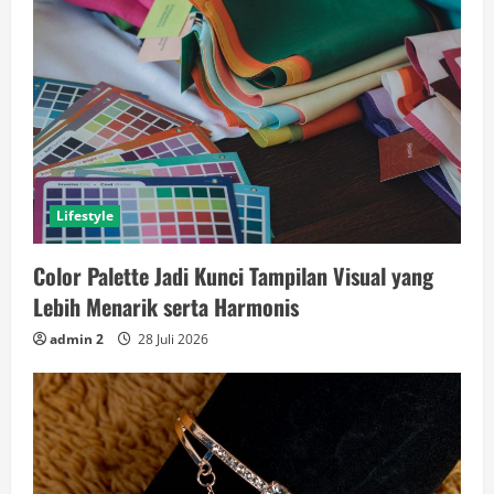
Lifestyle
Color Palette Jadi Kunci Tampilan Visual yang
Lebih Menarik serta Harmonis
admin 2
28 Juli 2026