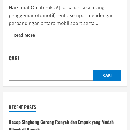
Hai sobat Omah Fakta! Jika kalian seseorang
penggemar otomotif, tentu sempat mendengar
perbandingan antara mobil sport serta...
Read
Read More
more
about
Perbandingan
Performa
Mobil
CARI
Sport
dan
Mobil
Biasa:
Mana
CARI
yang
Lebih
Unggul?
RECENT POSTS
Resep Singkong Goreng Renyah dan Empuk yang Mudah
Dibuat di Rumah