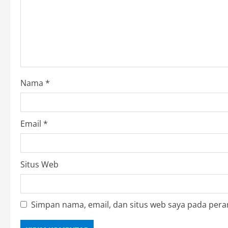
g
a
t
i
o
Nama
*
n
Email
*
Situs Web
Simpan nama, email, dan situs web saya pada pera