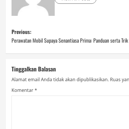
P
Previous:
Perawatan Mobil Supaya Senantiasa Prima: Panduan serta Trik
o
s
t
Tinggalkan Balasan
n
Alamat email Anda tidak akan dipublikasikan.
Ruas yan
a
Komentar
*
v
i