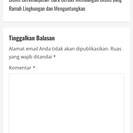
n
Ramah Lingkungan dan Menguntungkan
a
v
Tinggalkan Balasan
i
Alamat email Anda tidak akan dipublikasikan.
Ruas
g
yang wajib ditandai
*
a
Komentar
*
t
i
o
n