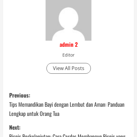
admin 2
Editor
View All Posts
P
Previous:
o
Tips Memandikan Bayi dengan Lembut dan Aman: Panduan
Lengkap untuk Orang Tua
s
Next:
t
Bisnis Berkelanjutan: Cara Cerdas Membangun Bisnis yang