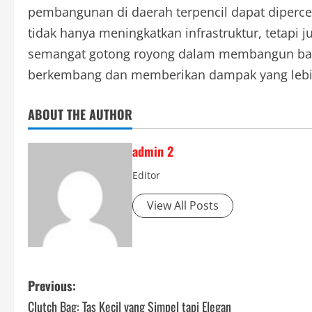
pembangunan di daerah terpencil dapat dipercep
tidak hanya meningkatkan infrastruktur, tetap
semangat gotong royong dalam membangun ban
berkembang dan memberikan dampak yang lebih
ABOUT THE AUTHOR
admin 2
Editor
View All Posts
P
Previous:
Clutch Bag: Tas Kecil yang Simpel tapi Elegan