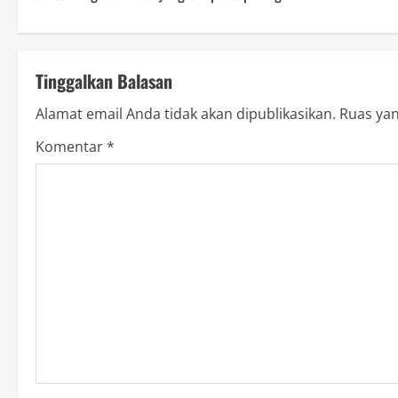
o
s
t
Tinggalkan Balasan
n
Alamat email Anda tidak akan dipublikasikan.
Ruas yan
a
Komentar
*
v
i
g
a
t
i